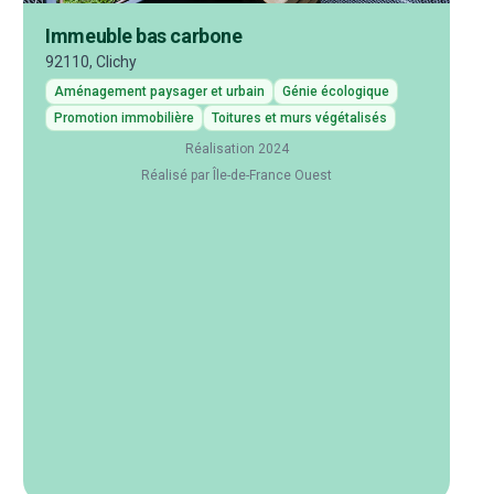
Immeuble bas carbone
92110, Clichy
Aménagement paysager et urbain
Génie écologique
Promotion immobilière
Toitures et murs végétalisés
Réalisation 2024
Réalisé par Île-de-France Ouest