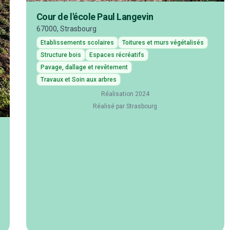
Cour de l'école Paul Langevin
67000, Strasbourg
Etablissements scolaires
Toitures et murs végétalisés
Structure bois
Espaces récréatifs
Pavage, dallage et revêtement
Travaux et Soin aux arbres
Réalisation 2024
Réalisé par Strasbourg