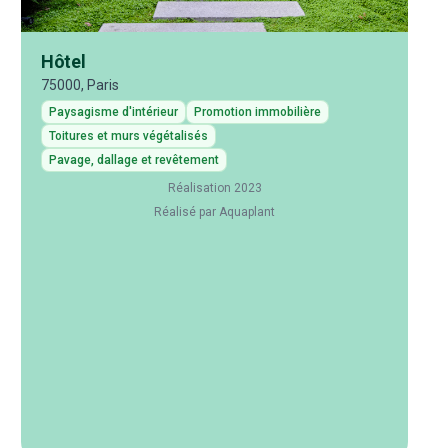
Hôtel
75000, Paris
Paysagisme d'intérieur
Promotion immobilière
Toitures et murs végétalisés
Pavage, dallage et revêtement
Réalisation 2023
Réalisé par Aquaplant