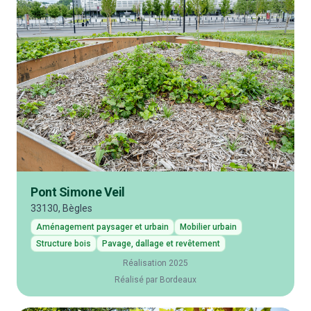
Pont Simone Veil
33130, Bègles
Aménagement paysager et urbain
Mobilier urbain
Structure bois
Pavage, dallage et revêtement
Réalisation 2025
Réalisé par Bordeaux